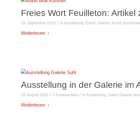
Freies Wort Feuilleton: Artikel
/
29. September 2020
in
Ausstellung
,
Event
,
Galerie
,
Kunst
,
Kunsteve
Weiterlesen
Ausstellung in der Galerie im
/
/
29. August 2020
0 Kommentare
in
Ausstellung
,
Event
,
Galerie
,
Kun
Weiterlesen