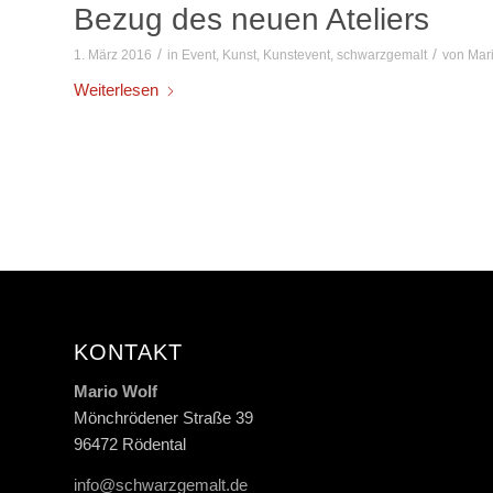
Bezug des neuen Ateliers
/
/
1. März 2016
in
Event
,
Kunst
,
Kunstevent
,
schwarzgemalt
von
Mar
Weiterlesen
KONTAKT
Mario Wolf
Mönchrödener Straße 39
96472 Rödental
info@schwarzgemalt.de