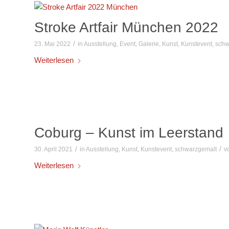
Stroke Artfair München 2022
/
23. Mai 2022
in
Ausstellung
,
Event
,
Galerie
,
Kunst
,
Kunstevent
,
schw
Weiterlesen
Coburg – Kunst im Leerstand
/
/
30. April 2021
in
Ausstellung
,
Kunst
,
Kunstevent
,
schwarzgemalt
v
Weiterlesen