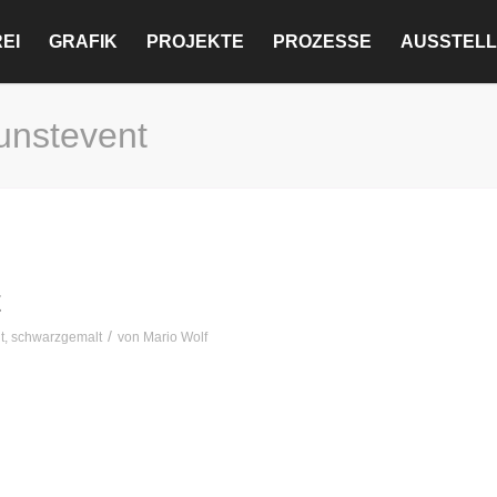
EI
GRAFIK
PROJEKTE
PROZESSE
AUSSTEL
Kunstevent
t
/
t
,
schwarzgemalt
von
Mario Wolf