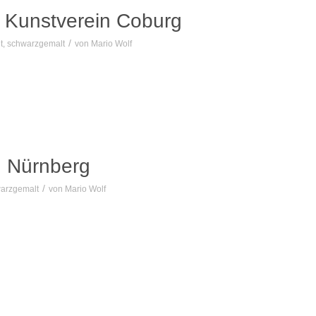
 Kunstverein Coburg
/
t
,
schwarzgemalt
von
Mario Wolf
n Nürnberg
/
arzgemalt
von
Mario Wolf