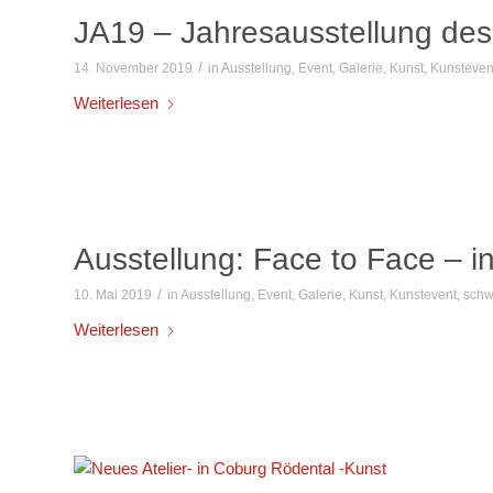
JA19 – Jahresausstellung des
/
14. November 2019
in
Ausstellung
,
Event
,
Galerie
,
Kunst
,
Kunsteven
Weiterlesen
Ausstellung: Face to Face – i
/
10. Mai 2019
in
Ausstellung
,
Event
,
Galerie
,
Kunst
,
Kunstevent
,
schw
Weiterlesen