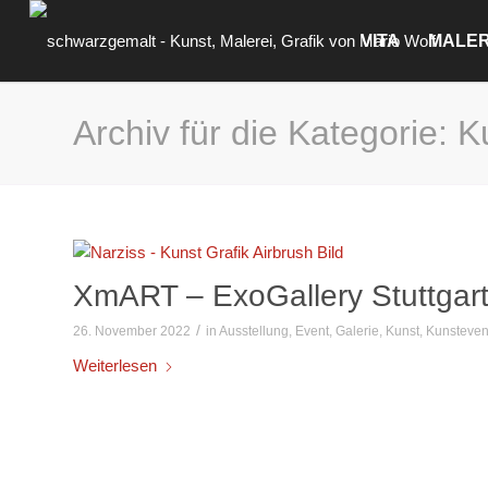
VITA
MALER
Archiv für die Kategorie: 
XmART – ExoGallery Stuttgar
/
26. November 2022
in
Ausstellung
,
Event
,
Galerie
,
Kunst
,
Kunsteven
Weiterlesen