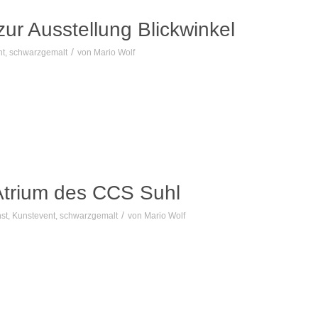
 zur Ausstellung Blickwinkel
/
nt
,
schwarzgemalt
von
Mario Wolf
 Atrium des CCS Suhl
/
st
,
Kunstevent
,
schwarzgemalt
von
Mario Wolf