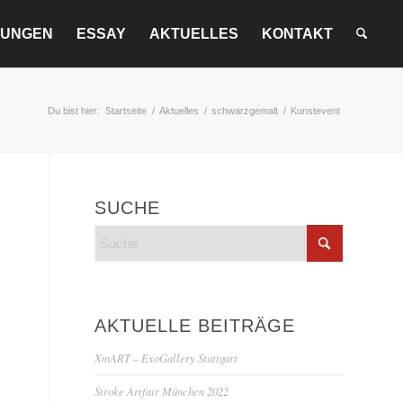
LUNGEN
ESSAY
AKTUELLES
KONTAKT
Du bist hier:
Startseite
/
Aktuelles
/
schwarzgemalt
/
Kunstevent
SUCHE
AKTUELLE BEITRÄGE
XmART – ExoGallery Stuttgart
Stroke Artfair München 2022