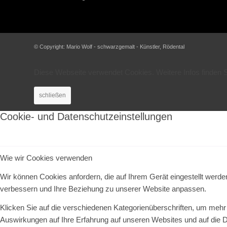
© Copyright: Mario Wolf - schwarzgemalt - Künstler, Rödental
Diese Webseite verwendet Cookies. Weitere Infos finden S
schließen
Cookie- und Datenschutzeinstellungen
Wie wir Cookies verwenden
Wir können Cookies anfordern, die auf Ihrem Gerät eingestellt werd
verbessern und Ihre Beziehung zu unserer Website anpassen.
Klicken Sie auf die verschiedenen Kategorienüberschriften, um mehr 
Auswirkungen auf Ihre Erfahrung auf unseren Websites und auf die D